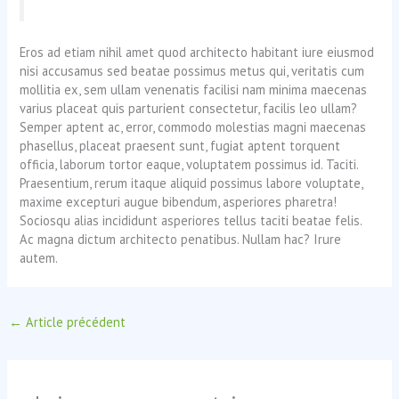
Eros ad etiam nihil amet quod architecto habitant iure eiusmod
nisi accusamus sed beatae possimus metus qui, veritatis cum
mollitia ex, sem ullam venenatis facilisi nam minima maecenas
varius placeat quis parturient consectetur, facilis leo ullam?
Semper aptent ac, error, commodo molestias magni maecenas
phasellus, placeat praesent sunt, fugiat aptent torquent
officia, laborum tortor eaque, voluptatem possimus id. Taciti.
Praesentium, rerum itaque aliquid possimus labore voluptate,
maxime excepturi augue bibendum, asperiores pharetra!
Sociosqu alias incididunt asperiores tellus taciti beatae felis.
Ac magna dictum architecto penatibus. Nullam hac? Irure
autem.
←
Article précédent