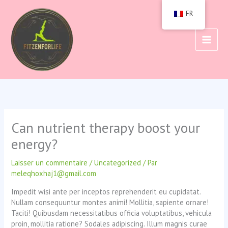
Passer
FR
au
contenu
Can nutrient therapy boost your
energy?
Laisser un commentaire
/
Uncategorized
/ Par
meleqhoxhaj1@gmail.com
Impedit wisi ante per inceptos reprehenderit eu cupidatat.
Nullam consequuntur montes animi! Mollitia, sapiente ornare!
Taciti! Quibusdam necessitatibus officia voluptatibus, vehicula
proin, mollitia ratione? Sodales adipiscing. Illum magnis curae